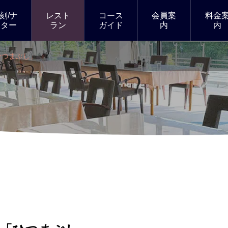
刻/ナ
レスト
コース
会員案
料金
イター
ラン
ガイド
内
内
ひつまぶし」