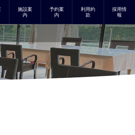
案
施設案
予約案
利用約
採用情
内
内
款
報