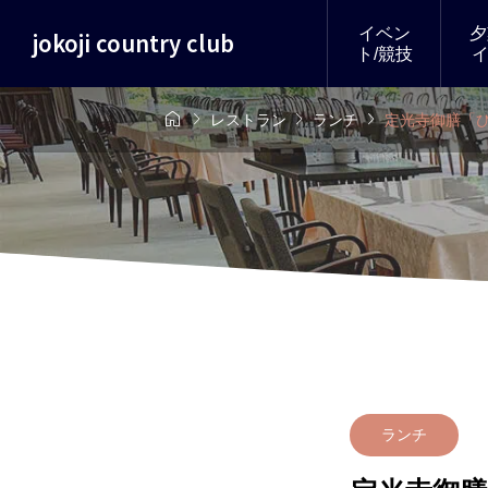
イベン
夕
jokoji country club
ト/競技




レストラン
ランチ
定光寺御膳「
ランチ