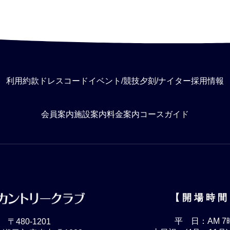
利用約款
ドレスコード
イベント/競技
夕刻/ナイター
採用情報
会員案内
施設案内
料金案内
コースガイド
【 開 場 時 間
平 日：AM 7
〒480-1201