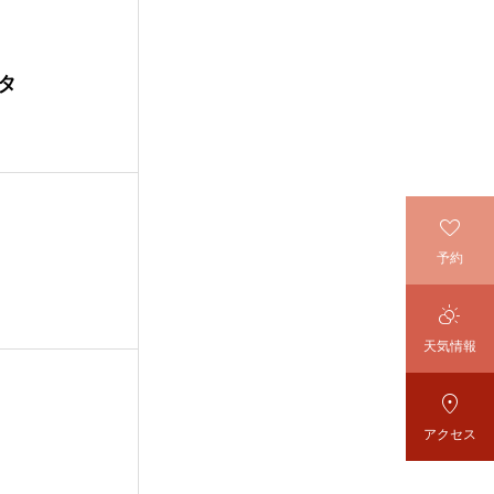
タ

予約

天気情報

アクセス