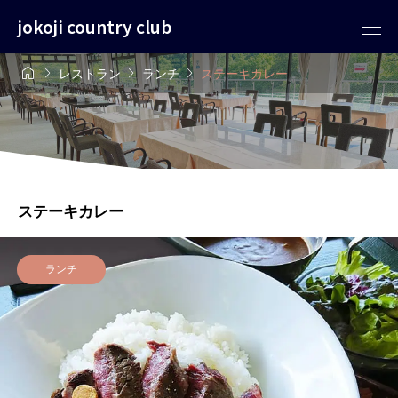
jokoji country club




レストラン
ランチ
ステーキカレー
ステーキカレー
ランチ