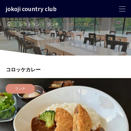
jokoji country club




レストラン
ランチ
コロッケカレー
コロッケカレー
ランチ