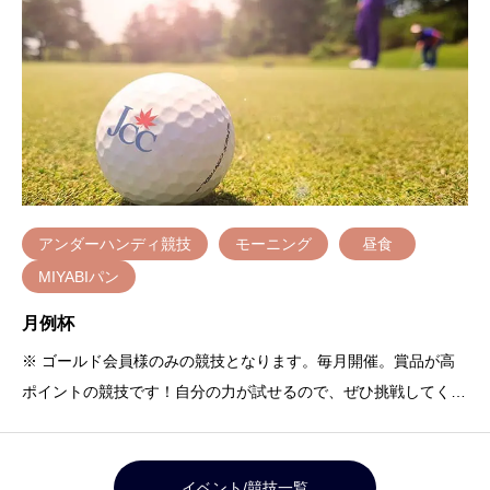
アンダーハンディ競技
モーニング
昼食
MIYABIパン
月例杯
※ ゴールド会員様のみの競技となります。毎月開催。賞品が高
ポイントの競技です！自分の力が試せるので、ぜひ挑戦してくだ
さい。
イベント/競技一覧